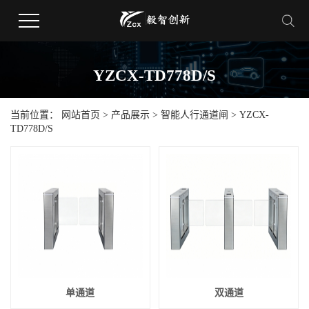
YZCX-TD778D/S
当前位置：
网站首页
>
产品展示
>
智能人行通道闸
>
YZCX-
TD778D/S
单通道
双通道